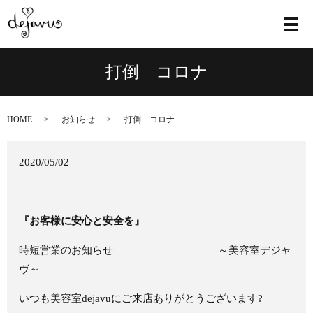
メ
打倒 コロナ
HOME
お知らせ
打倒 コロナ
2020/05/02
『お客様に安心と安全を』
時短営業のお知らせ ～美容室デジャ
ヴ～
いつも美容室
dejavu
にご来店ありがとうございます?