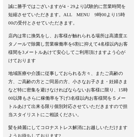
誠に勝手ではございますが
4
・
29
より試験的に営業時間を
短縮させていただきます。
ALL
MENU
9
時
00
より
15
時
00
の受付とさせていただきます。
店内は常に換気をし、お客様が触れられる場所は高濃度エ
タノールで除菌し営業稼働率を
6
割に抑えて
4
名様以内お客
様間を
3
メートルあけて安心してご利用頂けますよう心が
けております
地域医療や介護に従事しておられる方々、またご高齢の
方、ご高齢の方とご同居の方、小さなお子さま・妊婦さま
など特に密集を避けなければならないお客様に限り、
15
時
00
以降もさらに稼働率を下げ
3
名様以内お客様間を５メー
トルあけて出来る限り個別対応させていただきますので担
当スタイリストにご相談ください。
髪を綺麗にしてコロナストレス解消にお越しいただけます
ようお待ちしております?