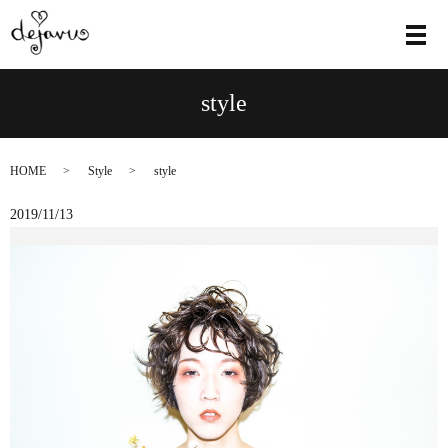
メ
style
HOME
Style
style
2019/11/13