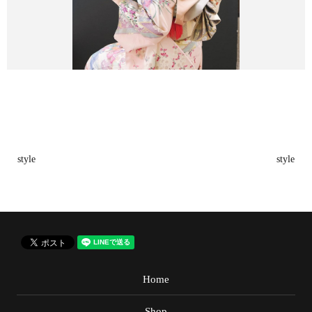
style
style
Home
Shop