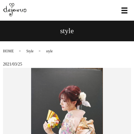
メ
style
HOME
Style
style
2021/03/25