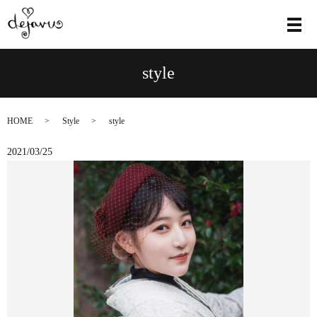
メ
style
HOME
Style
style
2021/03/25