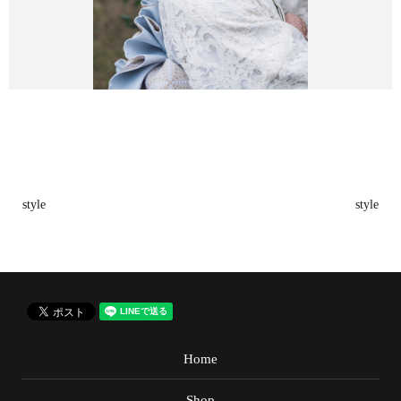
style
style
Home
Shop